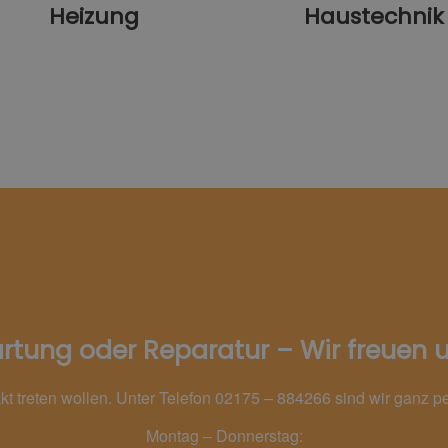
Heizung
Haustechnik
tung oder Reparatur – Wir freuen u
akt treten wollen. Unter Telefon 02175 – 884266 sind wir ganz p
Montag – Donnerstag: