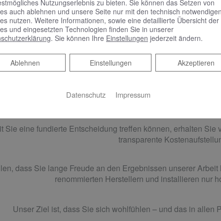
estmögliches Nutzungserlebnis zu bieten. Sie können das Setzen von
es auch ablehnen und unsere Seite nur mit den technisch notwendige
sprechen für Ihr Projekt ­­­­– ob Bad, Sa
es nutzen. Weitere Informationen, sowie eine detaillierte Übersicht der
es und eingesetzten Technologien finden Sie in unserer
schutzerklärung
. Sie können Ihre
Einstellungen
jederzeit ändern.
Wir machen Ihr Projekt zu unserem – von der ersten Planu
Ablehnen
Ablehnen
Einstellungen
Akzeptieren
len, dass Ihre Lösung genau zu Ihren Wünschen passt. Deshalb 
Datenschutz
Impressum
umfassend und individuell.
t Sie eine fundierte Entscheidung treffen können, erhalten Sie 
transparente Kostenaufstellu
len, dass Sie lange Freude an den Ergebnissen unserer Arbeit
renommierten Herstellern und installieren nur 
Unser Ziel ist, dass Sie sich wohlfühlen – und das in alle