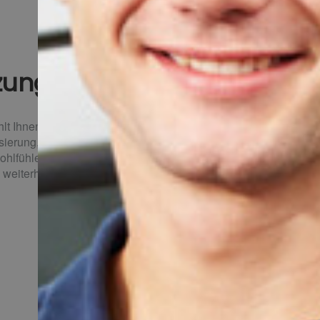
zung in Leichlingen
ehlt Ihnen noch zu Ihrem Wohnglück? Sprechen
nisierung, Haustechnik und Wohnraumlüftung.
 wohlfühlen. Dazu gehören auch Themen wie
 weiterhelfen?