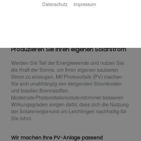
Datenschutz
Impressum
Ihre Photovoltaik-Anlage von
Carsten Körper
Produzieren Sie Ihren eigenen Solarstrom
Werden Sie Teil der Energiewende und nutzen Sie
die Kraft der Sonne, um Ihren eigenen sauberen
Strom zu erzeugen. Mit Photovoltaik (PV) machen
Sie sich unabhängig von steigenden Stromkosten
und fossilen Brennstoffen.
Modernste Photovoltaikmodule mit immer besseren
Wirkungsgraden sorgen dafür, dass sich die Nutzung
der Solarenergie rund um Leichlingen nachhaltig für
Sie lohnt.
Wir machen Ihre PV-Anlage passend