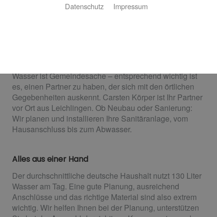
Datenschutz
Impressum
Sanitärplanung und -installation
Carsten Körper: für Sie vor Ort
Wasser ist Gemeindesache – entsprechend wichtig ist
es, einen Partner zu haben, der sich mit den örtlichen
Gegebenheiten auskennt. Carsten Körper ist Ihr Partner
vor Ort aus Leichlingen. Ob Neubau oder Sanierung:
Wir planen und installieren Ihre Sanitäranlage, vom
Hausanschluss bis zum Abwasser.
Alles aus einer Hand
Der durchschnittliche deutsche Haushalt nutzt 130 Liter
Wasser am Tag. Eine gute Planung, ausreichend
Anschlüsse und das richtige Material sind also extrem
wichtig. Wir helfen Ihnen bei der Planung, unterstützen