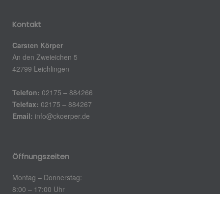
Kontakt
Carsten Körper
An den Zweieichen 5
42799 Leichlingen
Telefon:
02175 – 884266
Telefax:
02175 – 884267
Email:
info@ckoerper.de
Öffnungszeiten
Montag – Donnerstag:
8:00 – 17:00 Uhr
Freitag: