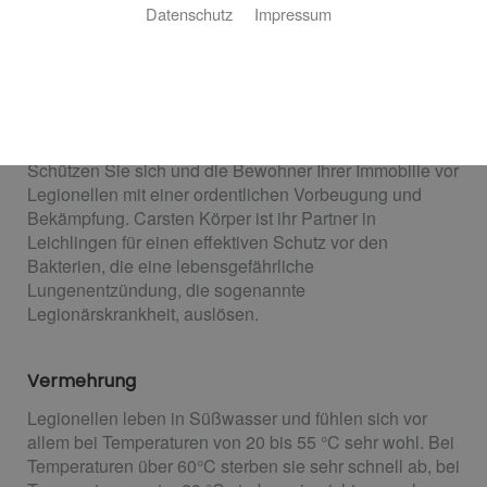
Datenschutz
Impressum
Legionellen im Trinkwasser
Der Krankheitserreger im Wasserhahn
Schützen Sie sich und die Bewohner Ihrer Immobilie vor
Legionellen mit einer ordentlichen Vorbeugung und
Bekämpfung. Carsten Körper ist ihr Partner in
Leichlingen für einen effektiven Schutz vor den
Bakterien, die eine lebensgefährliche
Lungenentzündung, die sogenannte
Legionärskrankheit, auslösen.
Vermehrung
Legionellen leben in Süßwasser und fühlen sich vor
allem bei Temperaturen von 20 bis 55 °C sehr wohl. Bei
Temperaturen über 60°C sterben sie sehr schnell ab, bei